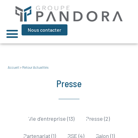
Nous contacter
La team Pandora
Accueil
>
Retour Actualités
Presse
Vie d'entreprise
(13)
Presse
(2)
Partenariat
(1)
RSE
(4)
Salon
(1)